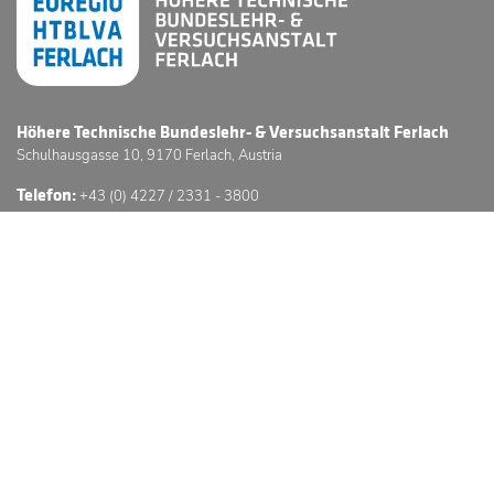
Höhere Technische Bundeslehr- & Versuchsanstalt Ferlach
Schulhausgasse 10, 9170 Ferlach, Austria
Telefon:
+43 (0) 4227 / 2331 - 3800
E-Mail:
office@htl-ferlach.at
Schwerpunkte
Anmeldung
Stundenpläne
Sprechstunden
3D Schulführung