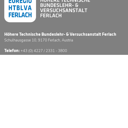
Höhere Technische Bundeslehr- & Versuchsanstalt Ferlach
Schulhausgasse 10, 9170 Ferlach, Austria
Telefon:
+43 (0) 4227 / 2331 - 3800
E-Mail:
office@htl-ferlach.at
Schwerpunkte
Anmeldung
Stundenpläne
Sprechstunden
3D Schulführung