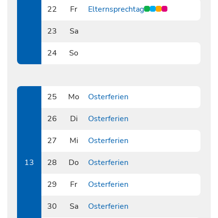
22
Fr
Elternsprechtag
0322
23
Sa
0323
24
So
0324
25
Mo
Osterferien
0325
26
Di
Osterferien
0326
27
Mi
Osterferien
0327
13
28
Do
Osterferien
0328
29
Fr
Osterferien
0329
30
Sa
Osterferien
0330