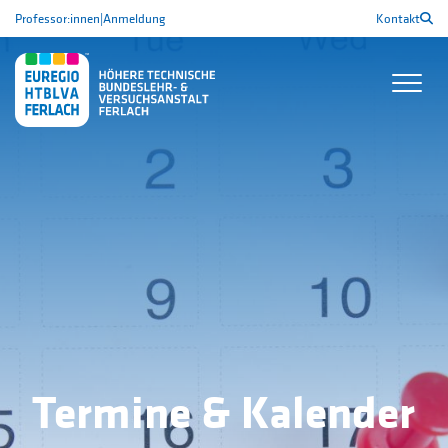
Professor:innen
|
Anmeldung
Kontakt
Termine & Kalender