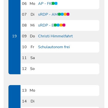
06
Mo
AP - FK
0506
07
Di
sRDP - AM
0507
08
Mi
sRDP - E
0508
19
09
Do
Christi Himmelfahrt
0509
10
Fr
Schulautonom frei
0510
11
Sa
0511
12
So
0512
13
Mo
0513
14
Di
0514