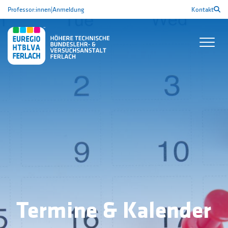
Professor:innen
|
Anmeldung
Kontakt
Termine & Kalender