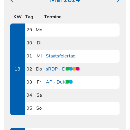
KW
Tag
Termine
29
Mo
0429
30
Di
0430
01
Mi
Staatsfeiertag
0501
18
02
Do
sRDP - D
0502
03
Fr
AP - DuK
0503
04
Sa
0504
05
So
0505