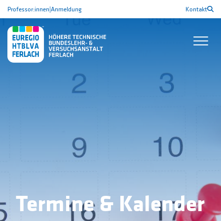
Professor:innen
|
Anmeldung
Kontakt
Termine & Kalender