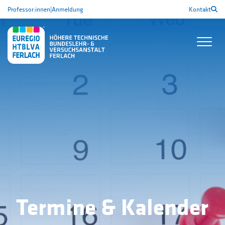
Professor:innen
|
Anmeldung
Kontakt
Termine & Kalender