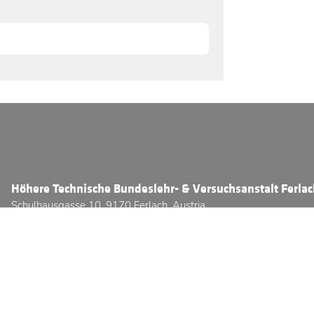
Höhere Technische Bundeslehr- & Versuchsanstalt Ferla
Schulhausgasse 10, 9170 Ferlach, Austria
Telefon:
+43 (0) 4227 / 2331 - 3800
E-Mail:
office@htl-ferlach.at