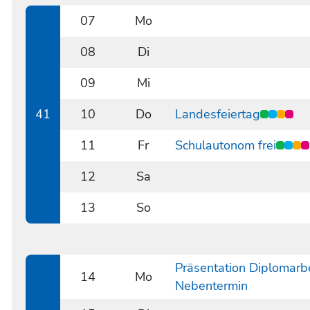
07
Mo
1007
08
Di
1008
09
Mi
1009
41
10
Do
Landesfeiertag
1010
11
Fr
Schulautonom frei
1011
12
Sa
1012
13
So
1013
Präsentation Diplomarb
14
Mo
Nebentermin
1014