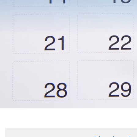
KOOPERA
ZWISCHE
HTL
FERLACH
UND
MITTELS