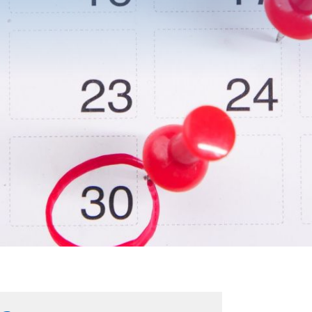
BESUCH
DES
TION
KINDER
N
KUNTER
CHULEN