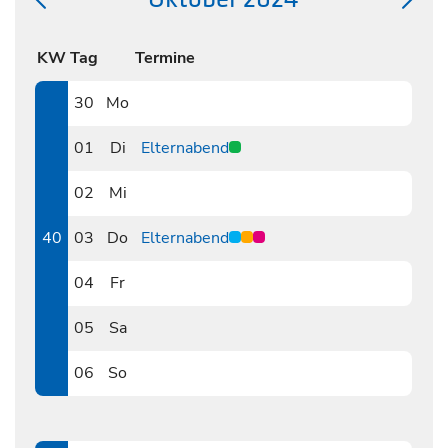
KW
Tag
Termine
30
Mo
0930
01
Di
Elternabend
1001
02
Mi
1002
40
03
Do
Elternabend
1003
04
Fr
1004
05
Sa
1005
06
So
1006