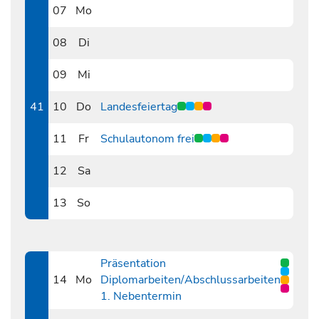
07
Mo
1007
08
Di
1008
09
Mi
1009
41
10
Do
Landesfeiertag
1010
11
Fr
Schulautonom frei
1011
12
Sa
1012
13
So
1013
Präsentation
14
Mo
Diplomarbeiten/Abschlussarbeiten
1014
1. Nebentermin