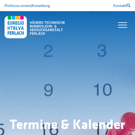
Professor:innen
|
Anmeldung
Kontakt
Termine & Kalender