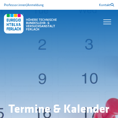
Professor:innen
|
Anmeldung
Kontakt
Termine & Kalender