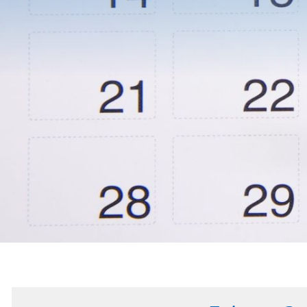
KOOPERA
ZWISCHE
HTL
FERLACH
UND
MITTELS