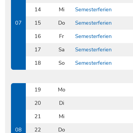
0213
14
Mi
Semesterferien
0214
07
15
Do
Semesterferien
0215
16
Fr
Semesterferien
0216
17
Sa
Semesterferien
0217
18
So
Semesterferien
0218
19
Mo
0219
20
Di
0220
21
Mi
0221
08
22
Do