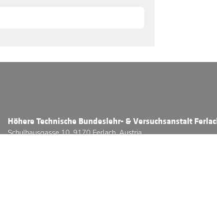
Höhere Technische Bundeslehr- & Versuchsanstalt Ferla
Schulhausgasse 10, 9170 Ferlach, Austria
Telefon:
+43 (0) 4227 / 2331 - 3800
E-Mail:
office@htl-ferlach.at