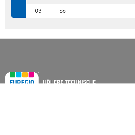
0302
03
So
0303