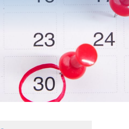
BESUCH
DES
TION
KINDER
N
KUNTER
CHULEN