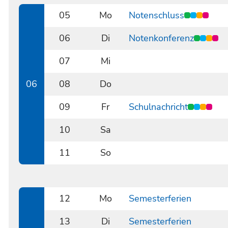
05
Mo
Notenschluss
0205
06
Di
Notenkonferenz
0206
07
Mi
0207
06
08
Do
0208
09
Fr
Schulnachricht
0209
10
Sa
0210
11
So
0211
12
Mo
Semesterferien
0212
13
Di
Semesterferien