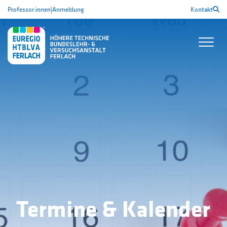
Professor:innen
|
Anmeldung
Kontakt
Termine & Kalender