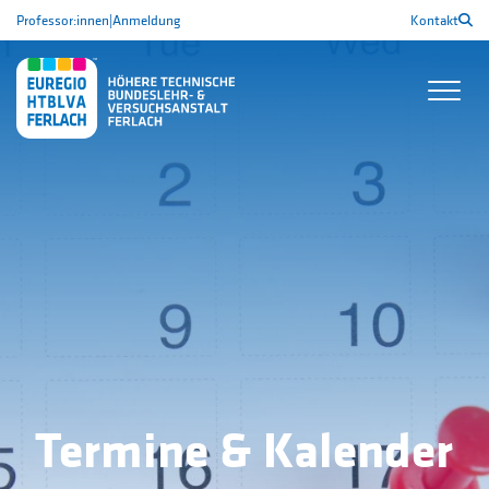
Professor:innen
|
Anmeldung
Kontakt
Termine & Kalender