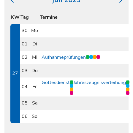
KW
Tag
Termine
30
Mo
0630
01
Di
0701
02
Mi
Aufnahmeprüfungen
0702
03
Do
27
0703
Gottesdienst
Jahreszeugnisverleihung
04
Fr
0704
05
Sa
0705
06
So
0706