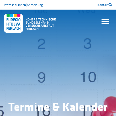
Professor:innen
|
Anmeldung
Kontakt
Termine & Kalender