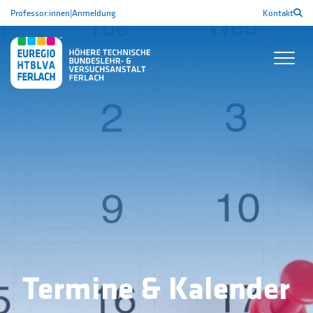
Professor:innen
|
Anmeldung
Kontakt
Termine & Kalender