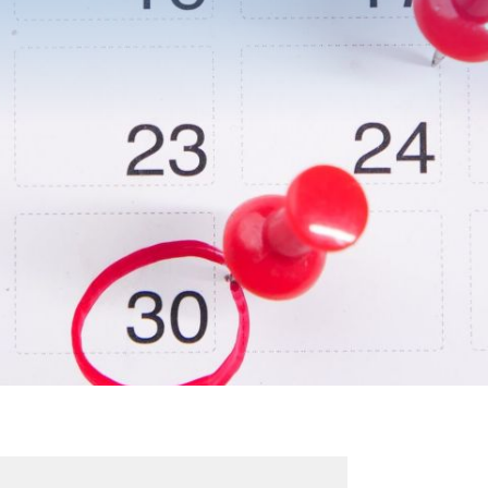
BESUCH
DES
TION
KINDER
N
KUNTER
CHULEN