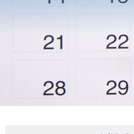
KOOPERA
ZWISCHE
HTL
FERLACH
UND
MITTELS