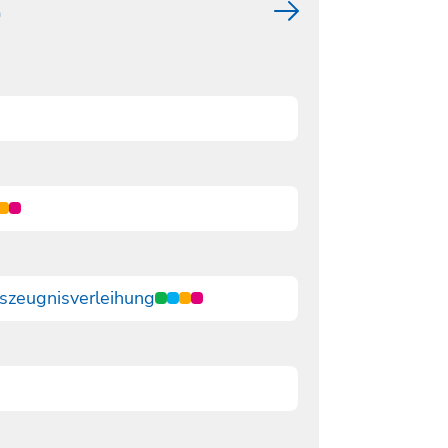
5
eszeugnisverleihung