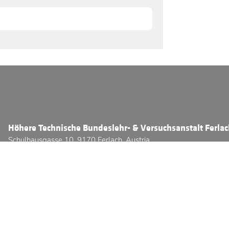
Höhere Technische Bundeslehr- & Versuchsanstalt Ferla
Schulhausgasse 10, 9170 Ferlach, Austria
Telefon:
+43 (0) 4227 / 2331 - 3800
E-Mail:
office@htl-ferlach.at