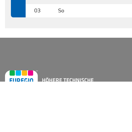
0802
03
So
0803