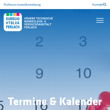
Professor:innen
|
Anmeldung
Kontakt
Termine & Kalender