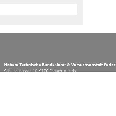
Höhere Technische Bundeslehr- & Versuchsanstalt Ferla
Schulhausgasse 10, 9170 Ferlach, Austria
Telefon:
+43 (0) 4227 / 2331 - 3800
E-Mail:
office@htl-ferlach.at