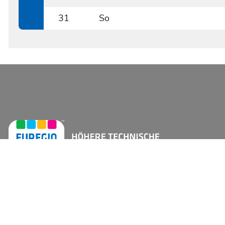
0830
31
So
0831