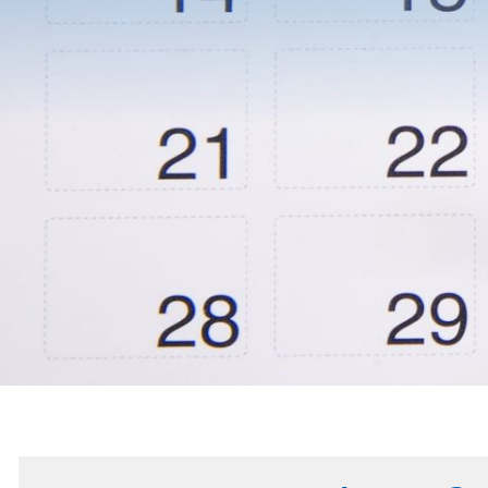
KOOPERA
ZWISCHE
HTL
FERLACH
UND
MITTELS