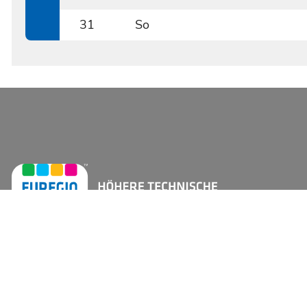
0830
31
So
0831