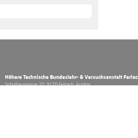
Höhere Technische Bundeslehr- & Versuchsanstalt Ferla
Schulhausgasse 10, 9170 Ferlach, Austria
Telefon:
+43 (0) 4227 / 2331 - 3800
E-Mail:
office@htl-ferlach.at