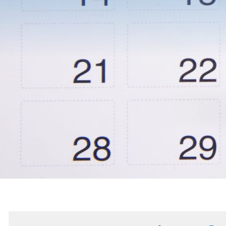
KOOPERA
ZWISCHE
HTL
FERLACH
UND
MITTELS