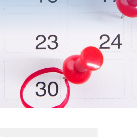
BESUCH
DES
TION
KINDER
N
KUNTER
CHULEN