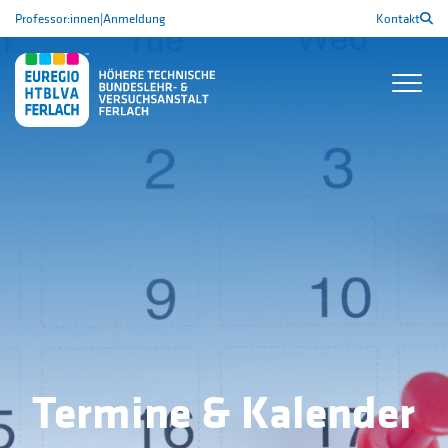
Professor:innen
|
Anmeldung
Kontakt
Termine & Kalender