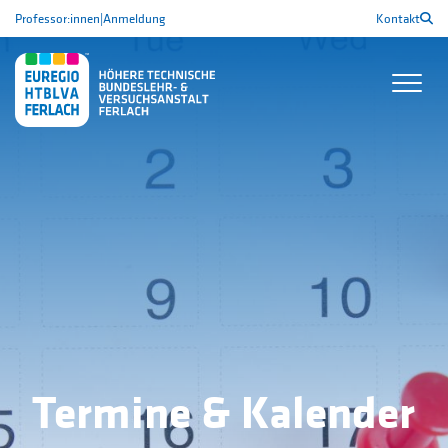
Professor:innen
|
Anmeldung
Kontakt
Termine & Kalender