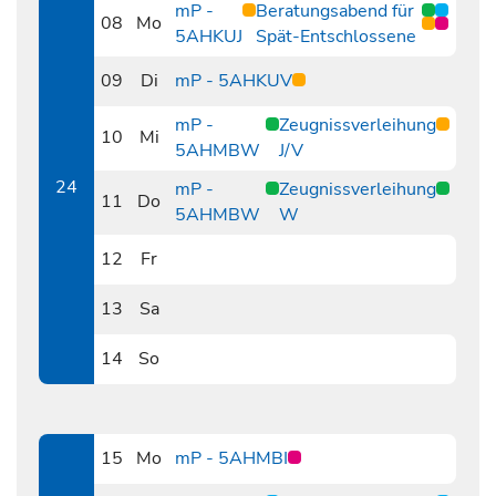
mP -
Beratungsabend für
08
Mo
5AHKUJ
Spät-Entschlossene
0608
09
Di
mP - 5AHKUV
0609
mP -
Zeugnissverleihung
10
Mi
5AHMBW
J/V
0610
24
mP -
Zeugnissverleihung
11
Do
5AHMBW
W
0611
12
Fr
0612
13
Sa
0613
14
So
0614
15
Mo
mP - 5AHMBI
0615