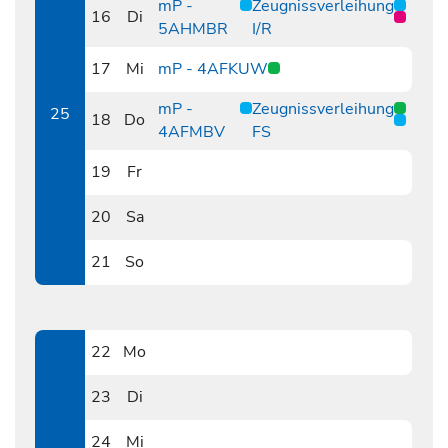
mP -
Zeugnissverleihung
16
Di
5AHMBR
I/R
0616
17
Mi
mP - 4AFKUW
0617
mP -
Zeugnissverleihung
25
18
Do
4AFMBV
FS
0618
19
Fr
0619
20
Sa
0620
21
So
0621
22
Mo
0622
23
Di
0623
24
Mi