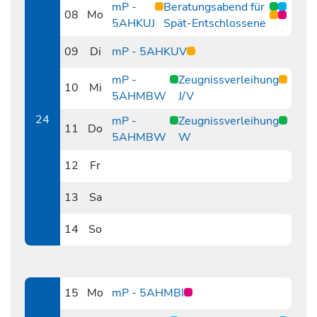
mP -
Beratungsabend für
08
Mo
5AHKUJ
Spät-Entschlossene
0608
09
Di
mP - 5AHKUV
0609
mP -
Zeugnissverleihung
10
Mi
5AHMBW
J/V
0610
24
mP -
Zeugnissverleihung
11
Do
5AHMBW
W
0611
12
Fr
0612
13
Sa
0613
14
So
0614
15
Mo
mP - 5AHMBI
0615