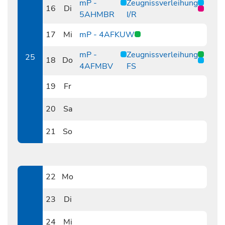
mP -
Zeugnissverleihung
16
Di
5AHMBR
I/R
0616
17
Mi
mP - 4AFKUW
0617
mP -
Zeugnissverleihung
25
18
Do
4AFMBV
FS
0618
19
Fr
0619
20
Sa
0620
21
So
0621
22
Mo
0622
23
Di
0623
24
Mi