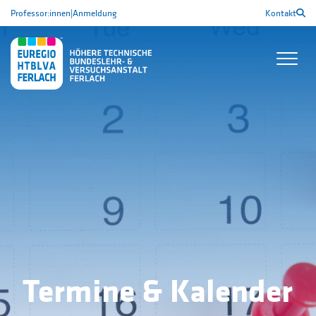
Professor:innen
|
Anmeldung
Kontakt
Termine & Kalender