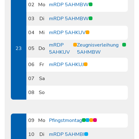
02
Mo
mRDP 5AHMBW
0602
03
Di
mRDP 5AHMBW
0603
04
Mi
mRDP 5AHKUV
0604
mRDP
Zeugnisverleihung
23
05
Do
5AHKUV
5AHMBW
0605
06
Fr
mRDP 5AHKUJ
0606
07
Sa
0607
08
So
0608
09
Mo
Pfingstmontag
0609
10
Di
mRDP 5AHMBI