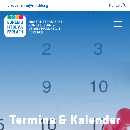
Professor:innen
|
Anmeldung
Kontakt
Termine & Kalender