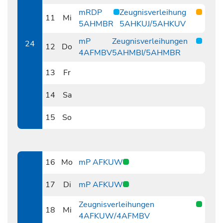
0610
mRDP
Zeugnisverleihung
11
Mi
5AHMBR
5AHKUJ/5AHKUV
0611
mP
Zeugnisverleihungen
24
12
Do
4AFMBV
5AHMBI/5AHMBR
0612
13
Fr
0613
14
Sa
0614
15
So
0615
16
Mo
mP AFKUW
0616
17
Di
mP AFKUW
0617
Zeugnisverleihungen
18
Mi
4AFKUW/4AFMBV
0618