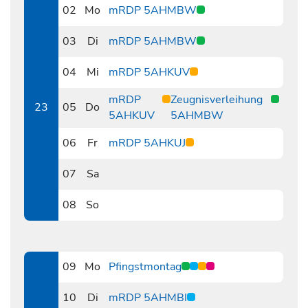
02
Mo
mRDP 5AHMBW
0602
03
Di
mRDP 5AHMBW
0603
04
Mi
mRDP 5AHKUV
0604
mRDP
Zeugnisverleihung
23
05
Do
5AHKUV
5AHMBW
0605
06
Fr
mRDP 5AHKUJ
0606
07
Sa
0607
08
So
0608
09
Mo
Pfingstmontag
0609
10
Di
mRDP 5AHMBI