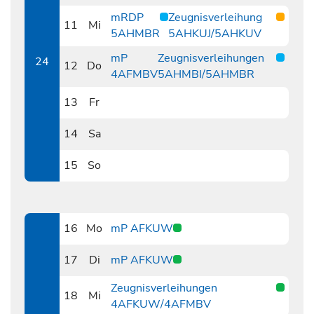
0610
mRDP
Zeugnisverleihung
11
Mi
5AHMBR
5AHKUJ/5AHKUV
0611
mP
Zeugnisverleihungen
24
12
Do
4AFMBV
5AHMBI/5AHMBR
0612
13
Fr
0613
14
Sa
0614
15
So
0615
16
Mo
mP AFKUW
0616
17
Di
mP AFKUW
0617
Zeugnisverleihungen
18
Mi
4AFKUW/4AFMBV
0618