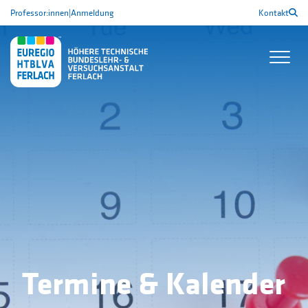
Professor:innen
|
Anmeldung
Kontakt
Termine & Kalender